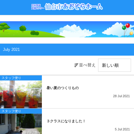
ニュース
お知らせ
スタッフ便り
July 2021
並べ替え
スタッフ便り
暑い夏のつくりもの
28
Jul
2021
スタッフ便り
３クラスになりました！
5
Jul
2021